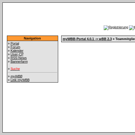
Navigation
myWBB-Portal 4.0.1 -> wBB 2.3
» Teammitglie
»
Portal
»
Forum
»
Kalender
»
User-CP
»
RSS-News
»
Bannerfarm
»
Suche
»
myWBB
»
Link-myWBB