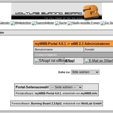
der
myWBB-Portal 4.0.1 -> wBB 2.3 Administratoren
Benutzername
Kontakt
Gruppenmitglieder
SNap!
Gehe zu:
Portal-Seitenauswahl
Portalsoftware:
myWBB-Portal 4.0.1
, entwickelt von
myWBB.info
Forensoftware:
Burning Board 2.3.6pl2
, entwickelt von
WoltLab GmbH