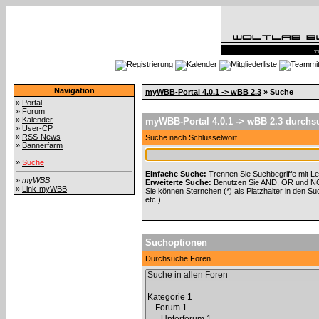
Navigation
myWBB-Portal 4.0.1 -> wBB 2.3
» Suche
»
Portal
»
Forum
»
Kalender
myWBB-Portal 4.0.1 -> wBB 2.3 durchsu
»
User-CP
»
RSS-News
Suche nach Schlüsselwort
»
Bannerfarm
»
Suche
Einfache Suche:
Trennen Sie Suchbegriffe mit L
»
myWBB
Erweiterte Suche:
Benutzen Sie AND, OR und NOT 
»
Link-myWBB
Sie können Sternchen (*) als Platzhalter in den Suc
etc.)
Suchoptionen
Durchsuche Foren