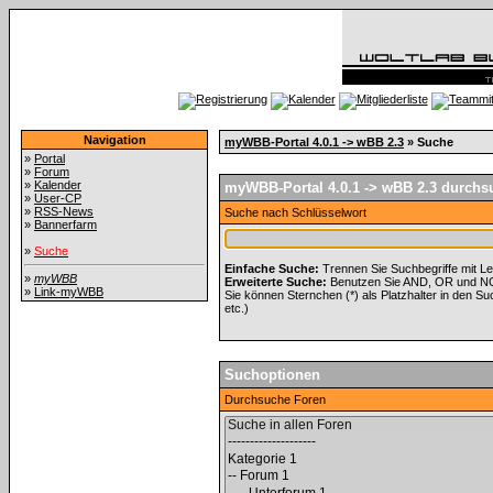
Navigation
myWBB-Portal 4.0.1 -> wBB 2.3
» Suche
»
Portal
»
Forum
»
Kalender
myWBB-Portal 4.0.1 -> wBB 2.3 durchsu
»
User-CP
»
RSS-News
Suche nach Schlüsselwort
»
Bannerfarm
»
Suche
Einfache Suche:
Trennen Sie Suchbegriffe mit L
»
myWBB
Erweiterte Suche:
Benutzen Sie AND, OR und NOT 
»
Link-myWBB
Sie können Sternchen (*) als Platzhalter in den Suc
etc.)
Suchoptionen
Durchsuche Foren