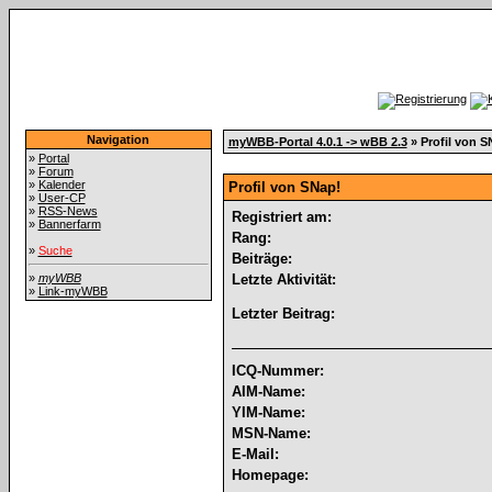
Navigation
myWBB-Portal 4.0.1 -> wBB 2.3
» Profil von S
»
Portal
»
Forum
»
Kalender
Profil von SNap!
»
User-CP
»
RSS-News
Registriert am:
»
Bannerfarm
Rang:
»
Suche
Beiträge:
»
myWBB
Letzte Aktivität:
»
Link-myWBB
Letzter Beitrag:
ICQ-Nummer:
AIM-Name:
YIM-Name:
MSN-Name:
E-Mail:
Homepage: