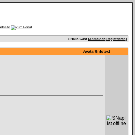
» Hallo Gast [
Anmelden
|
Registrieren
]
Avatar/Infotext