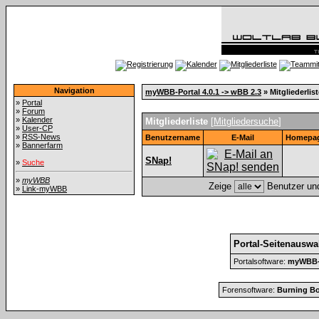
Navigation
myWBB-Portal 4.0.1 -> wBB 2.3
» Mitgliederlist
»
Portal
»
Forum
»
Kalender
Mitgliederliste
[
Mitgliedersuche
]
»
User-CP
»
RSS-News
Benutzername
E-Mail
Homepa
»
Bannerfarm
SNap!
»
Suche
»
myWBB
Zeige
Benutzer und
»
Link-myWBB
Portal-Seitenauswa
Portalsoftware:
myWBB-P
Forensoftware:
Burning Bo