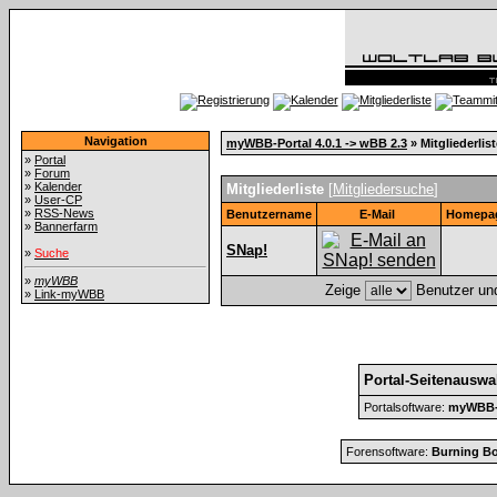
Navigation
myWBB-Portal 4.0.1 -> wBB 2.3
» Mitgliederlist
»
Portal
»
Forum
»
Kalender
Mitgliederliste
[
Mitgliedersuche
]
»
User-CP
»
RSS-News
Benutzername
E-Mail
Homepa
»
Bannerfarm
SNap!
»
Suche
»
myWBB
Zeige
Benutzer und
»
Link-myWBB
Portal-Seitenauswa
Portalsoftware:
myWBB-P
Forensoftware:
Burning Bo