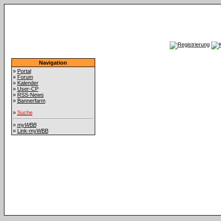
Navigation
»
Portal
»
Forum
»
Kalender
»
User-CP
»
RSS-News
»
Bannerfarm
»
Suche
»
myWBB
»
Link-myWBB