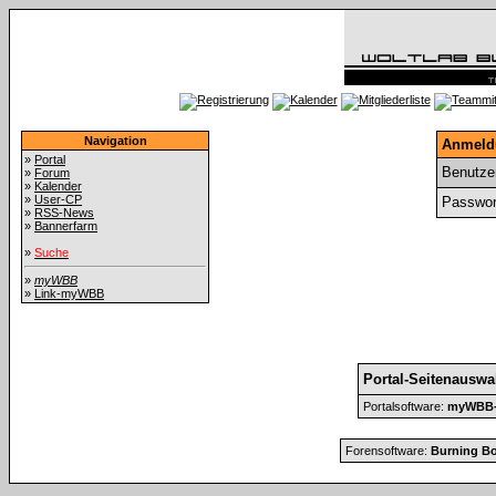
Navigation
Anmeld
»
Portal
Benutze
»
Forum
»
Kalender
»
User-CP
Passwor
»
RSS-News
»
Bannerfarm
»
Suche
»
myWBB
»
Link-myWBB
Portal-Seitenauswa
Portalsoftware:
myWBB-P
Forensoftware:
Burning Bo