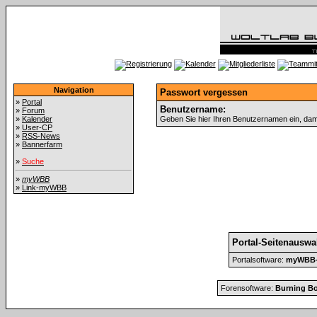
Navigation
Passwort vergessen
»
Portal
Benutzername:
»
Forum
»
Kalender
Geben Sie hier Ihren Benutzernamen ein, dami
»
User-CP
»
RSS-News
»
Bannerfarm
»
Suche
»
myWBB
»
Link-myWBB
Portal-Seitenauswa
Portalsoftware:
myWBB-P
Forensoftware:
Burning Bo