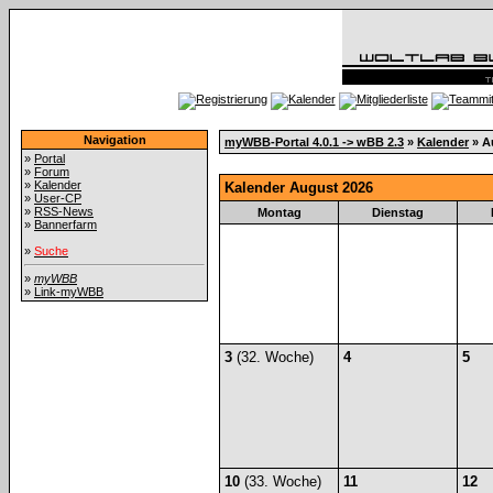
Navigation
myWBB-Portal 4.0.1 -> wBB 2.3
»
Kalender
» A
»
Portal
»
Forum
»
Kalender
Kalender August 2026
»
User-CP
»
RSS-News
Montag
Dienstag
»
Bannerfarm
»
Suche
»
myWBB
»
Link-myWBB
3
(32. Woche)
4
5
10
(33. Woche)
11
12